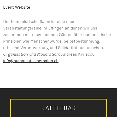
Event Website
Der humanistische Salon ist eine neue
Veranstaltungsreihe im Effinger, an denen wir uns
zusammen mit eingeladenen Gästen über humanistische
Prinzipien wie Menschenwürde, Selbstbestimmung,
ethische Verantwortung und Solidarität austauschen.
Organisation und Moderation
: Andreas Kyriacou.
info@humanistischersalon.ch
.
KAFFEEBAR