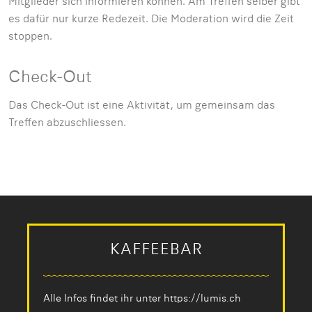
Mitglieder sich informieren können. Am Treffen selber gibt
es dafür nur kurze Redezeit. Die Moderation wird die Zeit
stoppen.
Check-Out
Das Check-Out ist eine Aktivität, um gemeinsam das
Treffen abzuschliessen.
KAFFEEBAR
Alle Infos findet ihr unter
https://lumis.ch