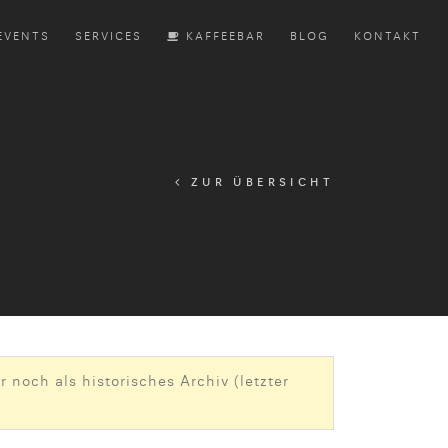
EVENTS
SERVICES
KAFFEEBAR
BLOG
KONTAKT
ZUR ÜBERSICHT
 noch als historisches Archiv (letzter