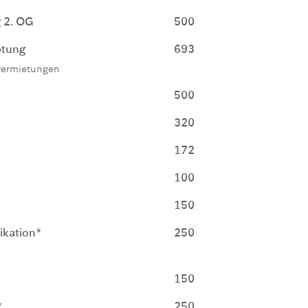
 2. OG
500
etung
693
vermietungen
500
320
172
100
*
150
kation*
250
150
*
250