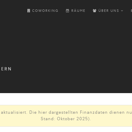
COWORKING
RÄUME
ÜBER UNS
BERN
aktualisiert. Die hier dargestellten Finanzdaten dienen nur
Stand: Oktober 2025).