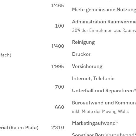
1'465
Miete gemeinsame Nutzung
Administration Raumvermi
100
30% der Einnahmen aus Raum
Reinigung
1'400
Drucker
sfach)
Versicherung
1'995
Internet, Telefonie
700
Unterhalt und Reparaturen
Büroaufwand und Kommuni
660
inkl. Miete der Moving Walls
Marketingaufwand*
ial (Raum Pläfe)
2'310
Sonstiger Betriebsaufwand