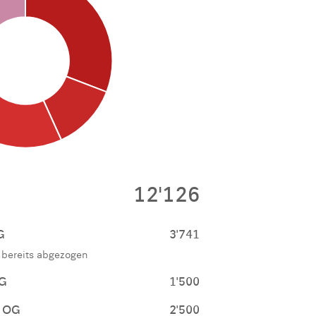
12'126
G
3'741
t bereits abgezogen
UG
1'500
. OG
2'500