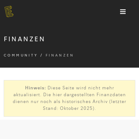
FINANZEN
COMMUNITY
/
FINANZEN
Hinweis:
Diese Seite wird nicht mehr
aktualisiert. Die hier dargestellten Finanzdaten
dienen nur noch als historisches Archiv (letzter
Stand: Oktober 2025).