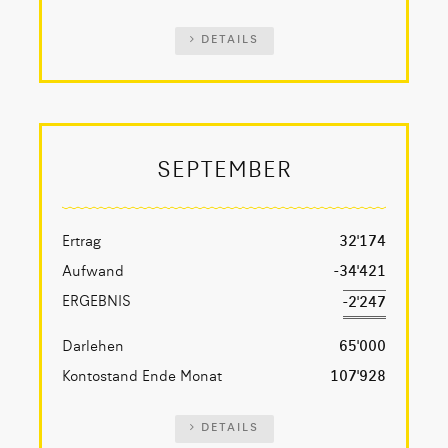
DETAILS
SEPTEMBER
Ertrag
32'174
Aufwand
-34'421
ERGEBNIS
-2'247
Darlehen
65'000
Kontostand Ende Monat
107'928
DETAILS