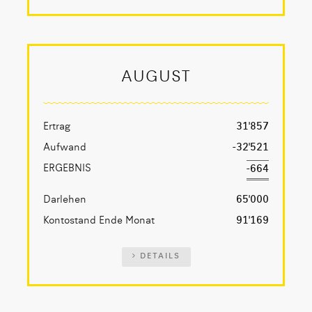
AUGUST
Ertrag
31'857
Aufwand
-32'521
ERGEBNIS
-664
Darlehen
65'000
Kontostand Ende Monat
91'169
DETAILS