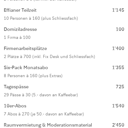
Effianer Teilzeit
1'145
10 Personen à 160 (plus Schliessfach)
Domiziladresse
100
1 Firma à 100
Firmenarbeitsplätze
1'400
2 Plätze à 700 (inkl. Fix Desk und Schliessfach)
Six-Pack Monatsabo
1'355
8 Personen à 160 (plus Extras)
Tagespässe
725
29 Pässe à 30 (5.- davon an Kaffeebar)
10er-Abos
1'540
7 Abos à 270 (je 50.- davon an Kaffeebar)
Raumvermietung & Moderationsmaterial
2'450