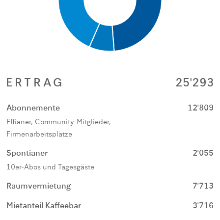
ERTRAG
25'293
Abonnemente
12'809
Effianer, Community-Mitglieder,
Firmenarbeitsplätze
Spontianer
2'055
10er-Abos und Tagesgäste
Raumvermietung
7'713
Mietanteil Kaffeebar
3'716