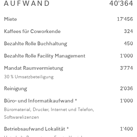
AUFWAND
40'364
Miete
17'456
Kaffees für Coworkende
324
Bezahlte Rolle Buchhaltung
450
Bezahlte Rolle Facility Management
1'000
Mandat Raumvermietung
3'774
30 % Umsatzbeteiligung
Reinigung
2'036
Büro- und Informatikaufwand *
1'000
Büromaterial, Drucker, Internet und Telefon,
Softwarelizenzen
Betriebsaufwand Lokalität *
1'400