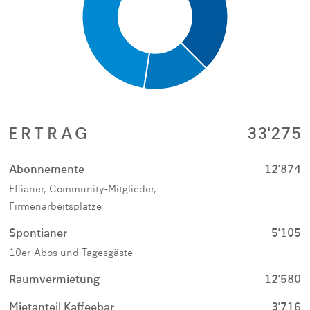
ERTRAG
33'275
Abonnemente
12'874
Effianer, Community-Mitglieder,
Firmenarbeitsplätze
Spontianer
5'105
10er-Abos und Tagesgäste
Raumvermietung
12'580
Mietanteil Kaffeebar
3'716