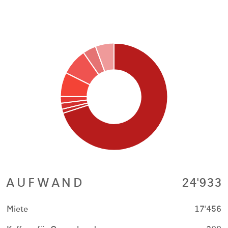
AUFWAND
24'933
Miete
17'456