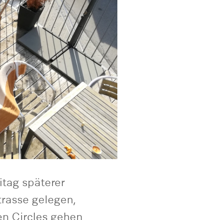
itag späterer
rasse gelegen,
en Circles gehen