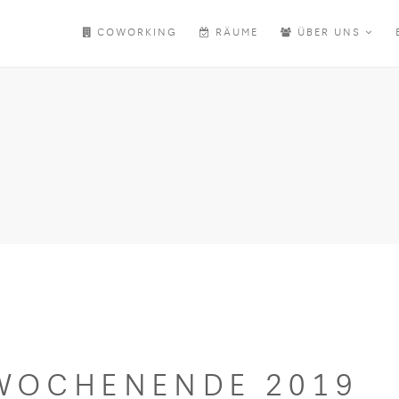
COWORKING
RÄUME
ÜBER UNS
-WOCHENENDE 2019