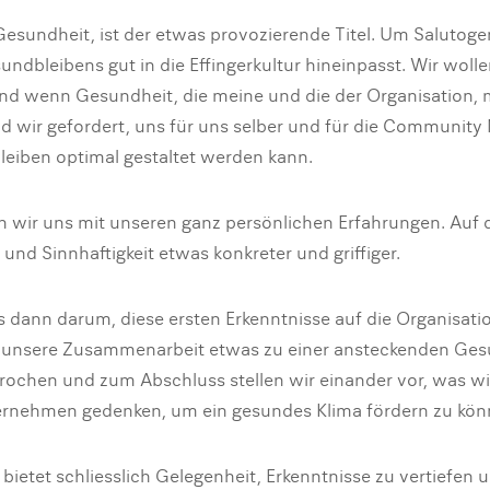
Gesundheit, ist der etwas provozierende Titel. Um Salutoge
sundbleibens gut in die Effingerkultur hineinpasst. Wir woll
d wenn Gesundheit, die meine und die der Organisation, meh
d wir gefordert, uns für uns selber und für die Communit
eiben optimal gestaltet werden kann.
en wir uns mit unseren ganz persönlichen Erfahrungen. Auf
und Sinnhaftigkeit etwas konkreter und griffiger.
s dann darum, diese ersten Erkenntnisse auf die Organisati
 unsere Zusammenarbeit etwas zu einer ansteckenden Gesun
sprochen und zum Abschluss stellen wir einander vor, was w
rnehmen gedenken, um ein gesundes Klima fördern zu kön
etet schliesslich Gelegenheit, Erkenntnisse zu vertiefen