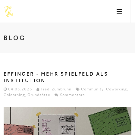
BLOG
EFFINGER - MEHR SPIELFELD ALS
INSTITUTION
04.05.2026
Fredi Zumbrunn
Community
,
Coworking
,
Colearning
,
Grundsätze
Kommentare