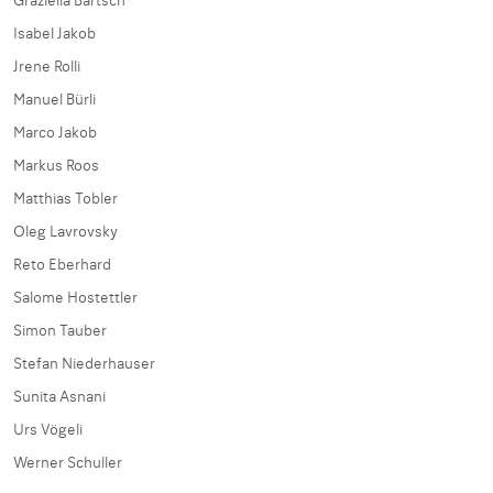
Graziella Bärtsch
Isabel Jakob
Jrene Rolli
Manuel Bürli
Marco Jakob
Markus Roos
Matthias Tobler
Oleg Lavrovsky
Reto Eberhard
Salome Hostettler
Simon Tauber
Stefan Niederhauser
Sunita Asnani
Urs Vögeli
Werner Schuller