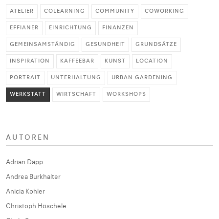
ATELIER
COLEARNING
COMMUNITY
COWORKING
EFFIANER
EINRICHTUNG
FINANZEN
GEMEINSAMSTÄNDIG
GESUNDHEIT
GRUNDSÄTZE
INSPIRATION
KAFFEEBAR
KUNST
LOCATION
PORTRAIT
UNTERHALTUNG
URBAN GARDENING
WERKSTATT
WIRTSCHAFT
WORKSHOPS
AUTOREN
Adrian Däpp
Andrea Burkhalter
Anicia Kohler
Christoph Höschele