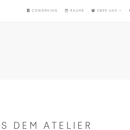
COWORKING
RÄUME
ÜBER UNS
US DEM ATELIER