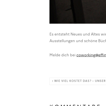
Es entsteht Neues und Altes wi
Ausstellungen und schöne Büch
Melde dich bei
coworking@effin
WIE VIEL KOSTET DAS? – UNSE