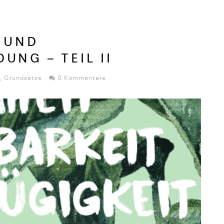
T UND
UNG – TEIL II
,
Grundsätze
0 Kommentare