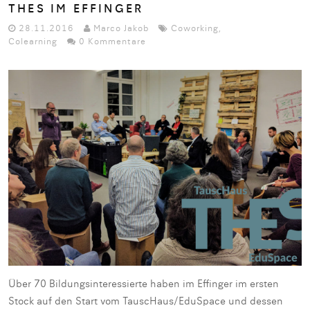
THES IM EFFINGER
28.11.2016
Marco Jakob
Coworking
,
Colearning
0 Kommentare
Über 70 Bildungsinteressierte haben im Effinger im ersten
Stock auf den Start vom TauscHaus/EduSpace und dessen