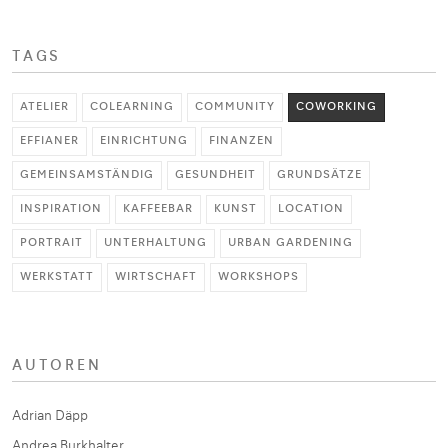
TAGS
ATELIER
COLEARNING
COMMUNITY
COWORKING
EFFIANER
EINRICHTUNG
FINANZEN
GEMEINSAMSTÄNDIG
GESUNDHEIT
GRUNDSÄTZE
INSPIRATION
KAFFEEBAR
KUNST
LOCATION
PORTRAIT
UNTERHALTUNG
URBAN GARDENING
WERKSTATT
WIRTSCHAFT
WORKSHOPS
AUTOREN
Adrian Däpp
Andrea Burkhalter