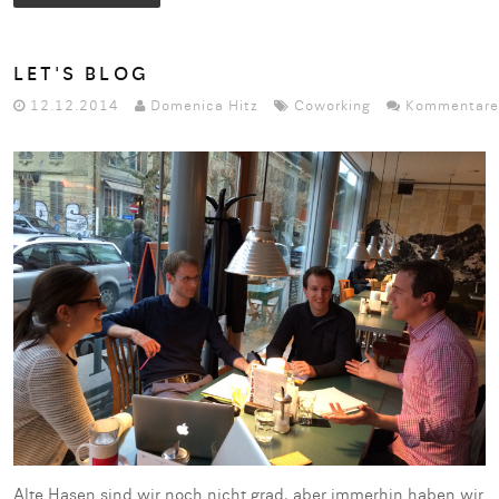
LET'S BLOG
12.12.2014
Domenica Hitz
Coworking
Kommentare
Alte Hasen sind wir noch nicht grad, aber immerhin haben wir